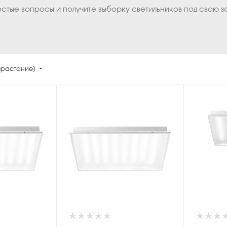
остые вопросы и получите выборку светильников под свою з
зрастание)