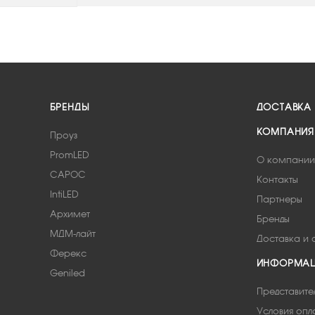
БРЕНДЫ
ДОСТАВКА
КОМПАНИЯ
Проуз
PromLED
О компании
САРОС
Контакты
IntiLED
Партнеры
Архимет
Бренды
МДМ-лайт
Доставка и 
Ферекс
ИНФОРМА
Geniled
Представите
Условия опл