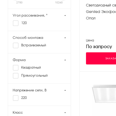
2750
10260
Светодиодный св
Geniled Экофон
Угол рассеивания, °
Опал
120
Способ монтажа
Цена
Встраиваемый
По запросу
ЗАКАЗА
Форма
Квадратный
Прямоугольный
Напряжение сети, В
220
Класс