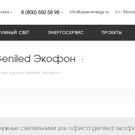
сква
8 (800) 550 58 98
info@apex-energy.ru
г. Москв
УМНЫЙ СВЕТ
ЭНЕРГОСЕРВИС
ПРОЕКТЫ
Geniled Экофон
6
и для офиса Geniled Экофон
ужные светильники для офиса geniled экофон