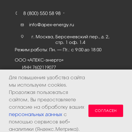
8 (800) 550 58 98
info@apex-energy.ru
г. Москва, Берсеневский пер., д. 2,
стр. 1 оф. 1.4
Режим работы: Пн. – Пт.: с 9:00 до 18:00
ООО «АПЕКС-энерго»
ИНН 7602119077
КПП 760201001
Для повышения удобства сайта
мы используем cookies.
Продолжая пользоваться
сайтом, Вы предоставляете
согласие на обработку ваших
СОГЛАСЕН
персональных данных
с
помощью сервисов веб-
аналитики (Яндекс.Метрика).
2026 © ООО «Апекс-энерго». Все права защищены.