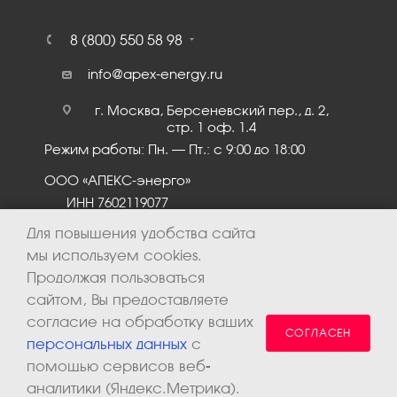
8 (800) 550 58 98
info@apex-energy.ru
г. Москва, Берсеневский пер., д. 2,
стр. 1 оф. 1.4
Режим работы: Пн. – Пт.: с 9:00 до 18:00
ООО «АПЕКС-энерго»
ИНН 7602119077
КПП 760201001
Для повышения удобства сайта
мы используем cookies.
Продолжая пользоваться
сайтом, Вы предоставляете
согласие на обработку ваших
СОГЛАСЕН
персональных данных
с
помощью сервисов веб-
аналитики (Яндекс.Метрика).
2026 © ООО «Апекс-энерго». Все права защищены.