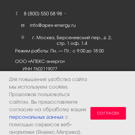
8 (800) 550 58 98
info@apex-energy.ru
г. Москва, Берсеневский пер., д. 2,
стр. 1 оф. 1.4
Режим работы: Пн. – Пт.: с 9:00 до 18:00
ООО «АПЕКС-энерго»
ИНН 7602119077
КПП 760201001
Для повышения удобства сайта
мы используем cookies.
Продолжая пользоваться
сайтом, Вы предоставляете
согласие на обработку ваших
СОГЛАСЕН
персональных данных
с
помощью сервисов веб-
аналитики (Яндекс.Метрика).
2026 © ООО «Апекс-энерго». Все права защищены.