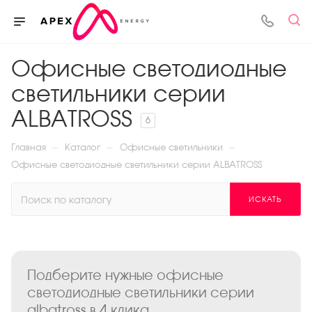
Офисные светодиодные
светильники серии
АLBATROSS
6
—
—
—
Главная
Каталог
Офисные светильники
Офисные светодиодные светильники серии АLBATROSS
ИСКАТЬ
Подберите нужные офисные
светодиодные светильники серии
аlbatross в 4 клика