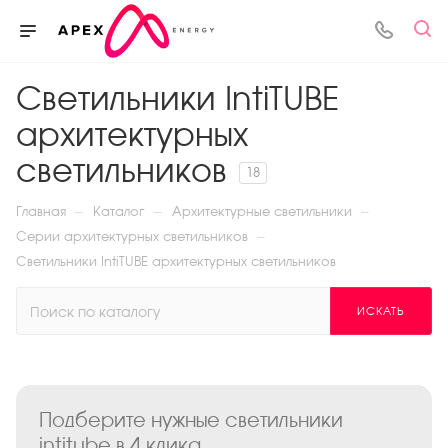
Светильники IntiTUBE
архитектурных
светильников
18
—
—
—
Главная
Каталог
Архитектурные светильники
—
Серии архитектурных светильников
Светильники IntiTUBE архитектурных светильников
ИСКАТЬ
Подберите нужные светильники
intitube в 4 клика