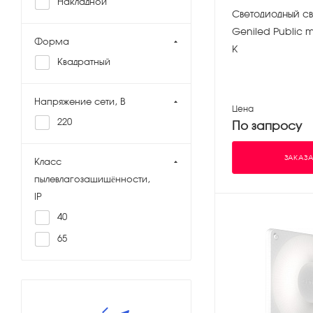
Накладной
Светодиодный св
Geniled Public m
Форма
К
Квадратный
Напряжение сети, В
Цена
220
По запросу
ЗАКАЗА
Класс
пылевлагозащищённости,
IP
40
65