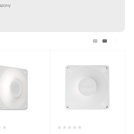
адачу