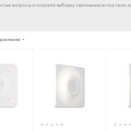
остые вопросы и получите выборку светильников под свою з
зрастание)