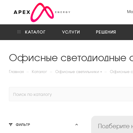
Мо
КАТАЛОГ
УСЛУГИ
РЕШЕНИЯ
Офисные светодиодные св
—
—
—
Главная
Каталог
Офисные светильники
Офисные св
Подберите н
ФИЛЬТР