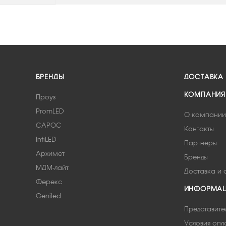
БРЕНДЫ
ДОСТАВКА
КОМПАНИЯ
Проуз
PromLED
О компании
САРОС
Контакты
IntiLED
Партнеры
Архимет
Бренды
МДМ-лайт
Доставка и 
Ферекс
ИНФОРМА
Geniled
Представите
Условия опл