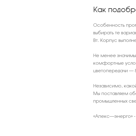
Как подобр
Особенность промы
выбирать те вариа
Вт. Корпус выполн
Не менее значимый
комфортные услови
цветопередачи – 8
Независимо, какой
Мы поставляем обо
промышленных све
«Апекс–энерго» - 