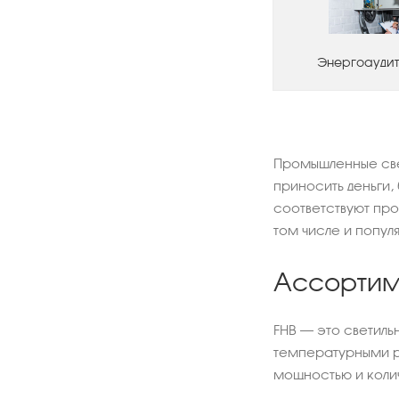
Энергоаудит
Промышленные све
приносить деньги,
соответствуют пр
том числе и попул
Ассортим
FHB – это светиль
температурными ре
мощностью и коли