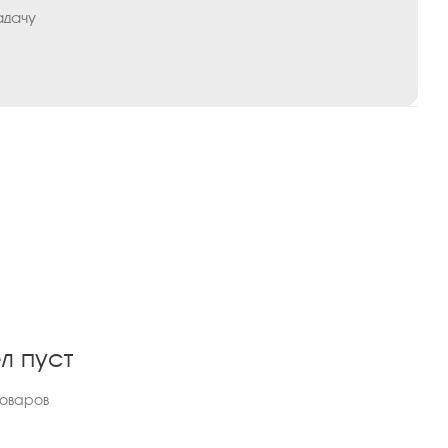
адачу
л пуст
товаров