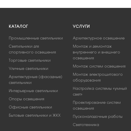
КАТАЛОГ
УСЛУГИ
Промышленные светильники
Архитектурное освещение
Светильники для
Монтаж и демонтаж
спортивного освещения
внутреннего и внешнего
освещения
Торговые светильники
Монтаж систем освещения
Уличные светильники
Монтаж электрощитового
Архитектурные (фасадные)
оборудования
светильники
Настройка системы «умный
Интерьерные светильники
свет»
Опоры освещения
Проектирование систем
Офисные светильники
освещения
Бытовые светильники и ЖКХ
Пусконаладочные работы
Светотехника