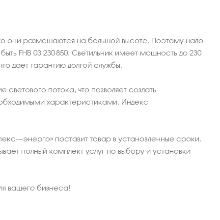
то они размещаются на большой высоте. Поэтому надо
ть FHB 03 230 850. Светильник имеет мощность до 230
то дает гарантию долгой службы.
светового потока, что позволяет создать
необходимыми характеристиками. Индекс
Апекс–энерго» поставит товар в установленные сроки.
ает полный комплект услуг по выбору и установки
ля вашего бизнеса!