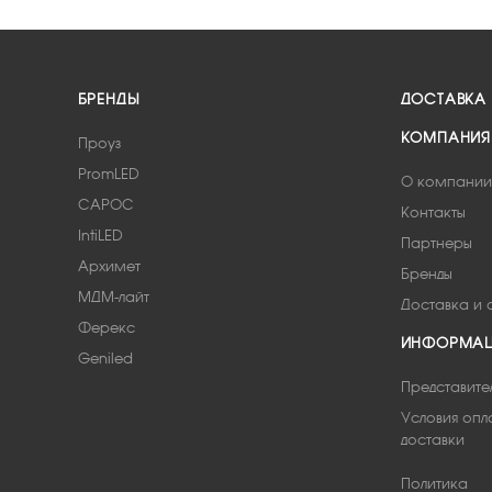
БРЕНДЫ
ДОСТАВКА
КОМПАНИЯ
Проуз
PromLED
О компании
САРОС
Контакты
IntiLED
Партнеры
Архимет
Бренды
МДМ-лайт
Доставка и 
Ферекс
ИНФОРМА
Geniled
Представите
Условия опл
доставки
Политика