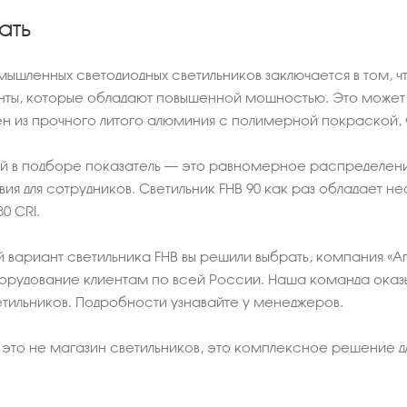
ать
шленных светодиодных светильников заключается в том, ч
нты, которые обладают повышенной мощностью. Это может бы
ен из прочного литого алюминия с полимерной покраской, ч
 в подборе показатель – это равномерное распределение 
я для сотрудников. Светильник FHB 90 как раз обладает 
0 CRI.
 вариант светильника FHB вы решили выбрать, компания «
рудование клиентам по всей России. Наша команда оказыв
тильников. Подробности узнавайте у менеджеров.
это не магазин светильников, это комплексное решение д