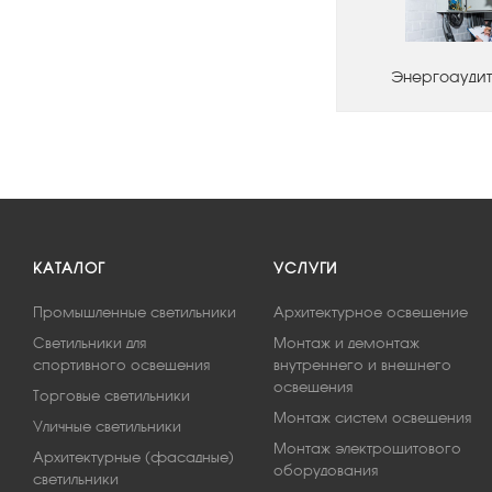
Энергоаудит
КАТАЛОГ
УСЛУГИ
Промышленные светильники
Архитектурное освещение
Светильники для
Монтаж и демонтаж
спортивного освещения
внутреннего и внешнего
освещения
Торговые светильники
Монтаж систем освещения
Уличные светильники
Монтаж электрощитового
Архитектурные (фасадные)
оборудования
светильники