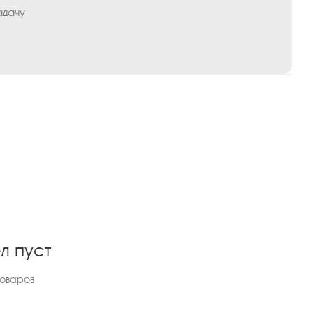
адачу
л пуст
товаров