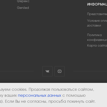
Ферекс
ИНФОРМА
Geniled
Представите
Условия опл
доставки
Политика
конфиденци
Карта сайта
зуем cookies. Продолжая пользоваться сайтом,
тку ваших
персональных данных
с помощью
). Если Вы не согласны, просьба покинуть сайт.