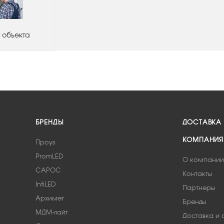
 объекта
БРЕНДЫ
ДОСТАВКА
КОМПАНИЯ
Проуз
PromLED
О компании
САРОС
Контакты
IntiLED
Партнеры
Архимет
Бренды
МДМ-лайт
Доставка и 