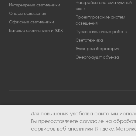
Настройка системы «умный
Интерьерные светильники
свет»
Опоры освещения
Проектирование систем
Офисные светильники
освещения
Бытовые светильники и ЖКХ
Пусконаладочные работы
Светотехника
Электролаборатория
Энергоаудит объекта
Для повышения удобства сайта мы исполь
2026 © ООО «Апекс-энерго». Все права защищены.
Вы предоставляете согласие на обрабо
сервисов веб-аналитики (Яндекс.Метрика