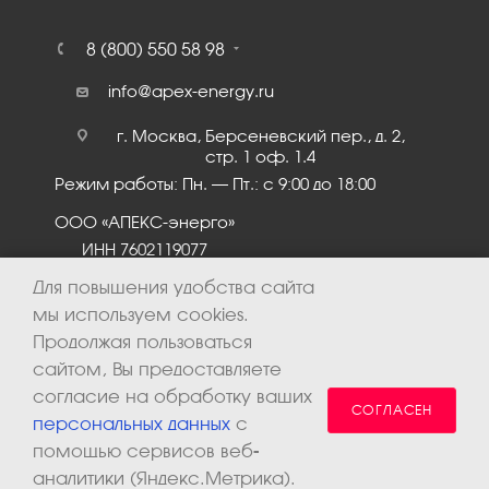
8 (800) 550 58 98
info@apex-energy.ru
г. Москва, Берсеневский пер., д. 2,
стр. 1 оф. 1.4
Режим работы: Пн. – Пт.: с 9:00 до 18:00
ООО «АПЕКС-энерго»
ИНН 7602119077
КПП 760201001
Для повышения удобства сайта
мы используем cookies.
Продолжая пользоваться
сайтом, Вы предоставляете
согласие на обработку ваших
СОГЛАСЕН
персональных данных
с
помощью сервисов веб-
аналитики (Яндекс.Метрика).
2026 © ООО «Апекс-энерго». Все права защищены.