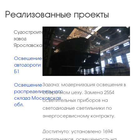
Реализованные проекты
Судостроительный
завод
Ярославская обл.
Освещение
автодороги
Б1
Задача:
модернизация освещения в
Освещение
распределительного
сборочном цеху. Замена 2554
склада
Московская
осветительных приборов на
обл.
светодиодные светильники по
энергосервисному контракту.
Достигнуто:
установлено 1694
светильников, освещённость на