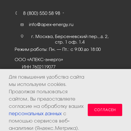
8 (800) 550 58 98
info@apex-energy.ru
г. Москва, Берсеневский пер., д. 2,
стр. 1 оф. 1.4
Режим работы: Пн. – Пт.: с 9:00 до 18:00
ООО «АПЕКС-энерго»
ИНН 7602119077
КПП 760201001
Для повышения удобства сайта
мы используем cookies.
Продолжая пользоваться
сайтом, Вы предоставляете
согласие на обработку ваших
СОГЛАСЕН
персональных данных
с
помощью сервисов веб-
аналитики (Яндекс.Метрика).
2026 © ООО «Апекс-энерго». Все права защищены.