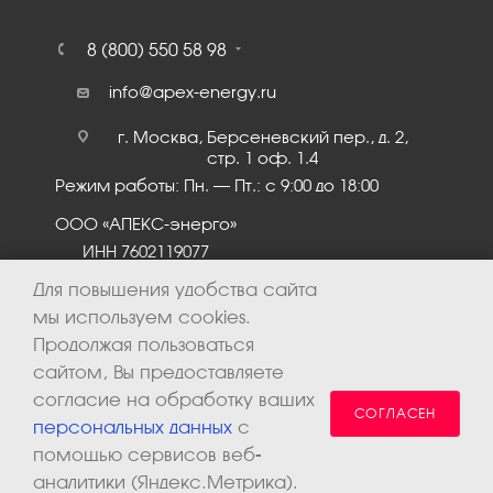
8 (800) 550 58 98
info@apex-energy.ru
г. Москва, Берсеневский пер., д. 2,
стр. 1 оф. 1.4
Режим работы: Пн. – Пт.: с 9:00 до 18:00
ООО «АПЕКС-энерго»
ИНН 7602119077
КПП 760201001
Для повышения удобства сайта
мы используем cookies.
Продолжая пользоваться
сайтом, Вы предоставляете
согласие на обработку ваших
СОГЛАСЕН
персональных данных
с
помощью сервисов веб-
аналитики (Яндекс.Метрика).
2026 © ООО «Апекс-энерго». Все права защищены.