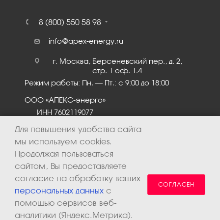
8 (800) 550 58 98
info@apex-energy.ru
г. Москва, Берсеневский пер., д. 2,
стр. 1 оф. 1.4
Режим работы: Пн. – Пт.: с 9:00 до 18:00
ООО «АПЕКС-энерго»
ИНН 7602119077
КПП 760201001
Для повышения удобства сайта
мы используем cookies.
Продолжая пользоваться
сайтом, Вы предоставляете
согласие на обработку ваших
СОГЛАСЕН
персональных данных
с
помощью сервисов веб-
аналитики (Яндекс.Метрика).
2026 © ООО «Апекс-энерго». Все права защищены.