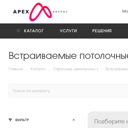
Мо
КАТАЛОГ
УСЛУГИ
РЕШЕНИЯ
Встраиваемые потолочны
—
—
—
Главная
Каталог
Офисные светильники
Встраиваем
Подберите н
ФИЛЬТР