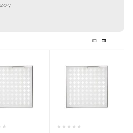
адачу