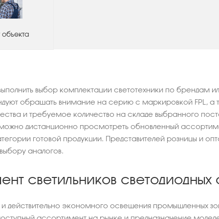
 объекта
ыполнить выбор комплектации светотехники по брендам ил
уют обращать внимание на серию с маркировкой FPL, а та
ества и требуемое количество на складе выбранного пос
можно дистанционно просмотреть обновленный ассортимен
тегории готовой продукции. Представителей розницы и опта
выбору аналогов.
нт светильников светодиодных 
 и действительно экономного освещения промышленных зон
доступный ассортимент на рынке и предназначение моделе