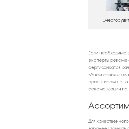
Энергоаудит
Если необходимо в
эксперты рекоменд
сертификатов кач
«Апекс–энерго», 
ориентиром на. ка
рекомендации по 
Ассортиме
Для качественного
заранее уточнить 