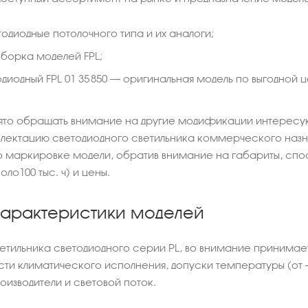
тодиодные потолочного типа и их аналоги;
борка моделей FPL;
одиодный FPL 01 35 850 – оригинальная модель по выгодной 
ято обращать внимание на другие модификации интересую
лектацию светодиодного светильника коммерческого назна
о маркировке модели, обратив внимание на габариты, спо
оло100 тыс. ч) и цены.
характеристики моделей
етильника светодиодного серии PL, во внимание принимае
ти климатического исполнения, допуски температуры (от –4
оизводители и световой поток.