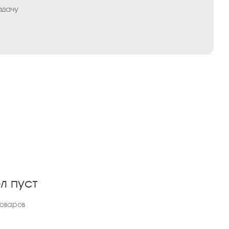
адачу
л пуст
товаров