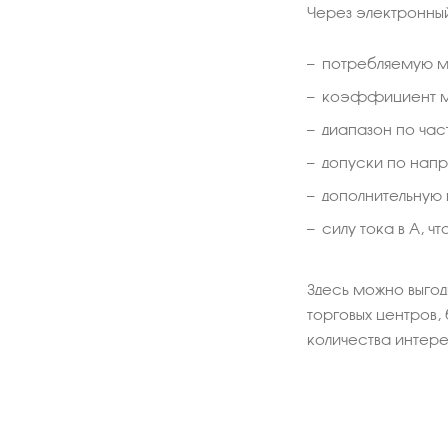
Через электронный
потребляемую мо
коэффициент м
диапазон по час
допуски по напр
дополнительную
силу тока в А, ч
Здесь можно выгод
торговых центров,
количества интер