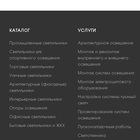
КАТАЛОГ
УСЛУГИ
Промышленные светильники
Архитектурное освещение
Светильники для
Монтаж и демонтаж
спортивного освещения
внутреннего и внешнего
освещения
Торговые светильники
Монтаж систем освещения
Уличные светильники
Монтаж электрощитового
Архитектурные (фасадные)
оборудования
светильники
Настройка системы «умный
Интерьерные светильники
свет»
Опоры освещения
Проектирование систем
Офисные светильники
освещения
Бытовые светильники и ЖКХ
Пусконаладочные работы
Светотехника