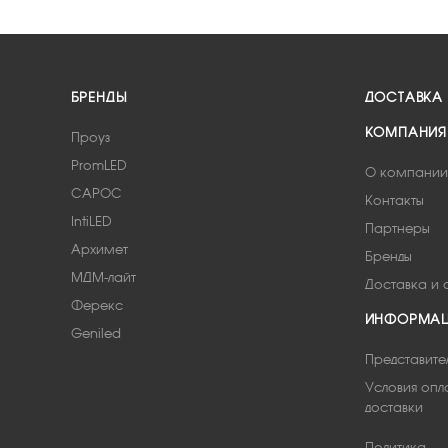
БРЕНДЫ
ДОСТАВКА
КОМПАНИЯ
Проуз
PromLED
О компании
САРОС
Контакты
IntiLED
Партнеры
Архимет
Бренды
МДМ-лайт
Доставка и 
Ферекс
ИНФОРМА
Geniled
Представите
Условия опл
доставки
Политика