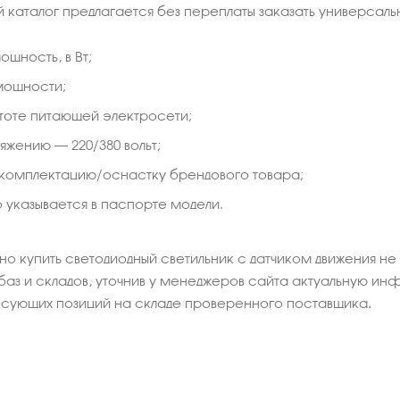
 каталог предлагается без переплаты заказать универсал
щность, в Вт;
ощности;
тоте питающей электросети;
яжению – 220/380 вольт;
 комплектацию/оснастку брендового товара;
то указывается в паспорте модели.
но купить светодиодный светильник с датчиком движения не 
 баз и складов, уточнив у менеджеров сайта актуальную и
есующих позиций на складе проверенного поставщика.