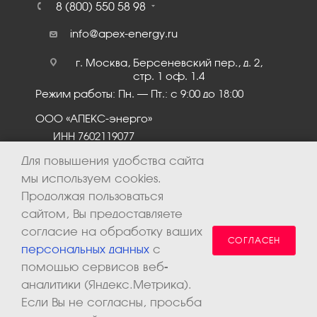
8 (800) 550 58 98
info@apex-energy.ru
г. Москва, Берсеневский пер., д. 2,
стр. 1 оф. 1.4
Режим работы: Пн. – Пт.: с 9:00 до 18:00
ООО «АПЕКС-энерго»
ИНН 7602119077
КПП 760201001
Для повышения удобства сайта
мы используем cookies.
Продолжая пользоваться
сайтом, Вы предоставляете
согласие на обработку ваших
СОГЛАСЕН
персональных данных
с
помощью сервисов веб-
аналитики (Яндекс.Метрика).
2026 © ООО «Апекс-энерго». Все права защищены.
Если Вы не согласны, просьба