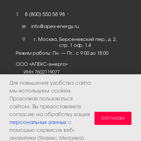
8 (800) 550 58 98
info@apex-energy.ru
г. Москва, Берсеневский пер., д. 2,
стр. 1 оф. 1.4
Режим работы: Пн. – Пт.: с 9:00 до 18:00
ООО «АПЕКС-энерго»
ИНН 7602119077
КПП 760201001
Для повышения удобства сайта
мы используем cookies.
Продолжая пользоваться
сайтом, Вы предоставляете
согласие на обработку ваших
СОГЛАСЕН
персональных данных
с
помощью сервисов веб-
аналитики (Яндекс.Метрика).
2026 © ООО «Апекс-энерго». Все права защищены.