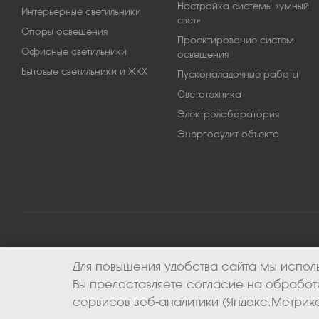
Настройка системы «умный
Интерьерные светильники
свет»
Опоры освещения
Проектирование систем
Офисные светильники
освещения
Бытовые светильники и ЖКХ
Пусконаладочные работы
Светотехника
Электролаборатория
Энергоаудит объекта
Для повышения удобства сайта мы исполь
2026 © ООО «Апекс-энерго». Все права защищены.
Вы предоставляете согласие на обрабо
сервисов веб-аналитики (Яндекс.Метрика