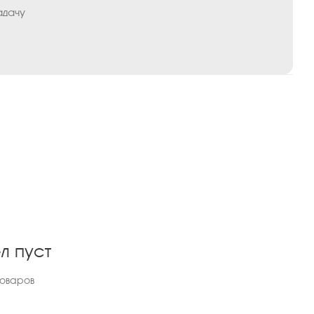
адачу
л пуст
товаров