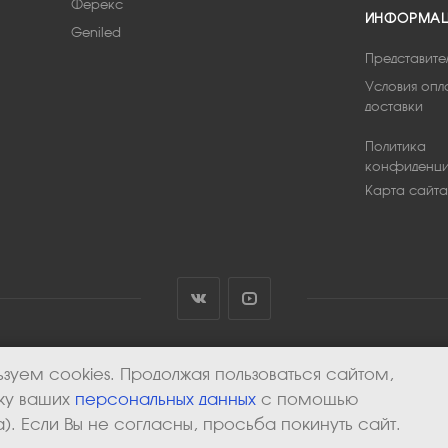
Ферекс
ИНФОРМА
Geniled
Представите
Условия опл
доставки
Политика
конфиденци
Карта сайта
зуем cookies. Продолжая пользоваться сайтом,
тку ваших
персональных данных
с помощью
). Если Вы не согласны, просьба покинуть сайт.