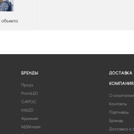
 объекта
БРЕНДЫ
ДОСТАВКА
КОМПАНИЯ
Проуз
PromLED
О компании
САРОС
Контакты
IntiLED
Партнеры
Архимет
Бренды
МДМ-лайт
Доставка и 