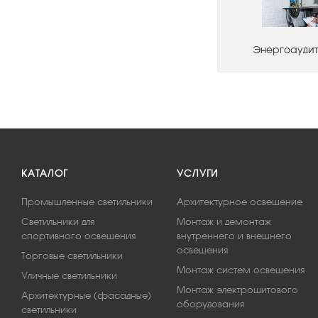
Энергоаудит
КАТАЛОГ
УСЛУГИ
Промышленные светильники
Архитектурное освещение
Светильники для
Монтаж и демонтаж
спортивного освещения
внутреннего и внешнего
освещения
Торговые светильники
Монтаж систем освещения
Уличные светильники
Монтаж электрощитового
Архитектурные (фасадные)
оборудования
светильники