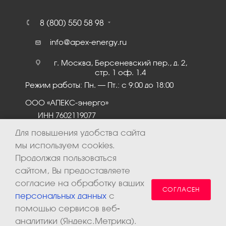
8 (800) 550 58 98
info@apex-energy.ru
г. Москва, Берсеневский пер., д. 2,
стр. 1 оф. 1.4
Режим работы: Пн. – Пт.: с 9:00 до 18:00
ООО «АПЕКС-энерго»
ИНН 7602119077
КПП 760201001
Для повышения удобства сайта
мы используем cookies.
Продолжая пользоваться
сайтом, Вы предоставляете
согласие на обработку ваших
СОГЛАСЕН
персональных данных
с
помощью сервисов веб-
аналитики (Яндекс.Метрика).
2026 © ООО «Апекс-энерго». Все права защищены.