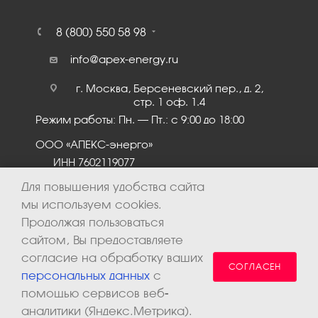
8 (800) 550 58 98
info@apex-energy.ru
г. Москва, Берсеневский пер., д. 2,
стр. 1 оф. 1.4
Режим работы: Пн. – Пт.: с 9:00 до 18:00
ООО «АПЕКС-энерго»
ИНН 7602119077
КПП 760201001
Для повышения удобства сайта
мы используем cookies.
Продолжая пользоваться
сайтом, Вы предоставляете
согласие на обработку ваших
СОГЛАСЕН
персональных данных
с
помощью сервисов веб-
аналитики (Яндекс.Метрика).
2026 © ООО «Апекс-энерго». Все права защищены.