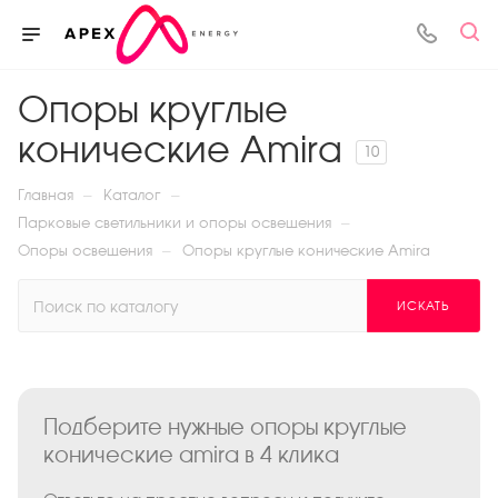
Опоры круглые
конические Amira
10
—
—
Главная
Каталог
—
Парковые светильники и опоры освещения
—
Опоры освещения
Опоры круглые конические Amira
ИСКАТЬ
Подберите нужные опоры круглые
конические amira в 4 клика