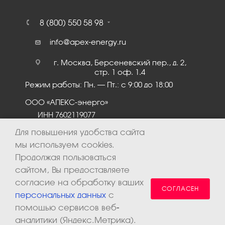
8 (800) 550 58 98
info@apex-energy.ru
г. Москва, Берсеневский пер., д. 2,
стр. 1 оф. 1.4
Режим работы: Пн. – Пт.: с 9:00 до 18:00
ООО «АПЕКС-энерго»
ИНН 7602119077
КПП 760201001
Для повышения удобства сайта
мы используем cookies.
Продолжая пользоваться
сайтом, Вы предоставляете
согласие на обработку ваших
СОГЛАСЕН
персональных данных
с
помощью сервисов веб-
аналитики (Яндекс.Метрика).
2026 © ООО «Апекс-энерго». Все права защищены.