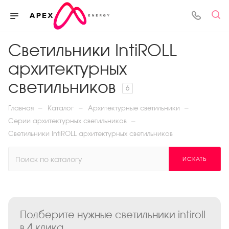
Светильники IntiROLL
архитектурных
светильников
6
—
—
—
Главная
Каталог
Архитектурные светильники
—
Серии архитектурных светильников
Светильники IntiROLL архитектурных светильников
ИСКАТЬ
Подберите нужные светильники intiroll
в 4 клика