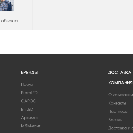
 объекта
БРЕНДЫ
ДОСТАВКА
КОМПАНИЯ
Проуз
PromLED
О компании
САРОС
Контакты
IntiLED
Партнеры
Архимет
Бренды
МДМ-лайт
Доставка и 