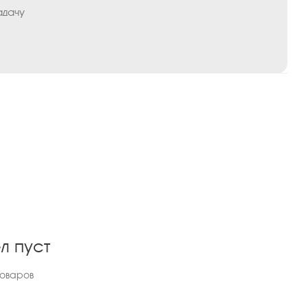
адачу
л пуст
товаров