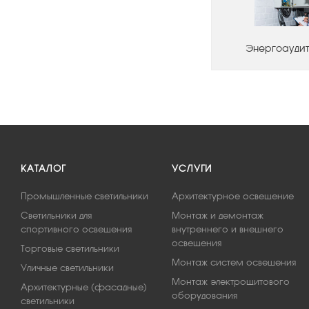
Энергоаудит
КАТАЛОГ
УСЛУГИ
Промышленные светильники
Архитектурное освещение
Светильники для
Монтаж и демонтаж
спортивного освещения
внутреннего и внешнего
освещения
Торговые светильники
Монтаж систем освещения
Уличные светильники
Монтаж электрощитового
Архитектурные (фасадные)
оборудования
светильники