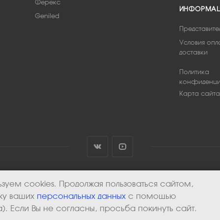
Ферекс
ИНФОРМА
Geniled
Представите
Условия опл
доставки
Политика
конфиденци
Карта сайта
зуем cookies. Продолжая пользоваться сайтом,
тку ваших
персональных данных
с помощью
). Если Вы не согласны, просьба покинуть сайт.