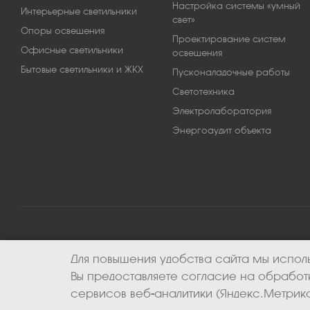
Настройка системы «умный
Интерьерные светильники
свет»
Опоры освещения
Проектирование систем
Офисные светильники
освещения
Бытовые светильники и ЖКХ
Пусконаладочные работы
Светотехника
Электролаборатория
Энергоаудит объекта
Для повышения удобства сайта мы исполь
2026 © ООО «Апекс-энерго». Все права защищены.
Вы предоставляете согласие на обрабо
сервисов веб-аналитики (Яндекс.Метрика