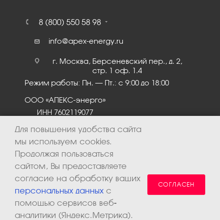
8 (800) 550 58 98
info@apex-energy.ru
г. Москва, Берсеневский пер., д. 2,
стр. 1 оф. 1.4
Режим работы: Пн. – Пт.: с 9:00 до 18:00
ООО «АПЕКС-энерго»
ИНН 7602119077
КПП 760201001
Для повышения удобства сайта
мы используем cookies.
Продолжая пользоваться
сайтом, Вы предоставляете
согласие на обработку ваших
СОГЛАСЕН
персональных данных
с
помощью сервисов веб-
аналитики (Яндекс.Метрика).
2026 © ООО «Апекс-энерго». Все права защищены.