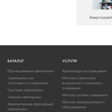
Энергоаудит
КАТАЛОГ
УСЛУГИ
Промышленные светильники
Архитектурное освещение
Светильники для
Монтаж и демонтаж
спортивного освещения
внутреннего и внешнего
освещения
Торговые светильники
Монтаж систем освещения
Уличные светильники
Монтаж электрощитового
Архитектурные (фасадные)
оборудования
светильники