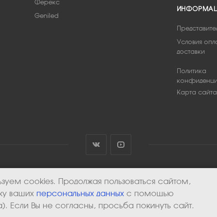
Ферекс
ИНФОРМА
Geniled
Представите
Условия опл
доставки
Политика
конфиденци
Карта сайта
зуем cookies. Продолжая пользоваться сайтом,
тку ваших
персональных данных
с помощью
). Если Вы не согласны, просьба покинуть сайт.