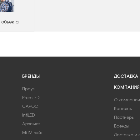
 объекта
БРЕНДЫ
ДОСТАВКА
КОМПАНИЯ
Проуз
PromLED
О компании
САРОС
Контакты
IntiLED
Партнеры
Архимет
Бренды
МДМ-лайт
Доставка и 