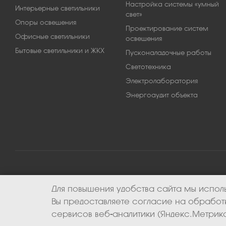
Настройка системы «умный
Интерьерные светильники
свет»
Опоры освещения
Проектирование систем
Офисные светильники
освещения
Бытовые светильники и ЖКХ
Пусконаладочные работы
Светотехника
Электролаборатория
Энергоаудит объекта
Для повышения удобства сайта мы исполь
2026 © ООО «Апекс-энерго». Все права защищены.
Вы предоставляете согласие на обрабо
сервисов веб-аналитики (Яндекс.Метрика