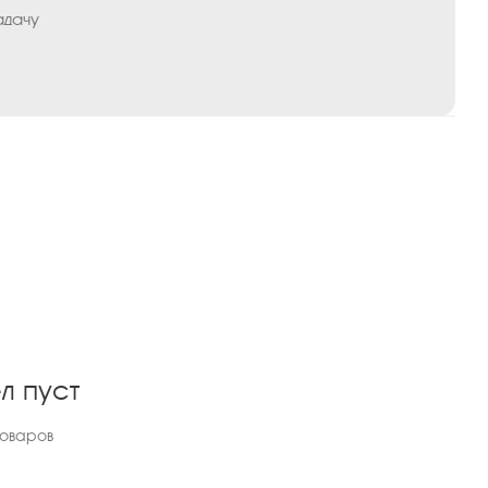
адачу
л пуст
товаров