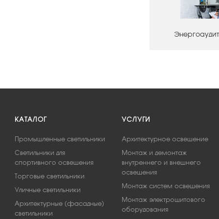
Энергоаудит
КАТАЛОГ
УСЛУГИ
Промышленные светильники
Архитектурное освещение
Светильники для
Монтаж и демонтаж
спортивного освещения
внутреннего и внешнего
освещения
Торговые светильники
Монтаж систем освещения
Уличные светильники
Монтаж электрощитового
Архитектурные (фасадные)
оборудования
светильники