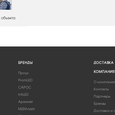
 объекта
БРЕНДЫ
ДОСТАВКА
КОМПАНИЯ
Проуз
PromLED
О компании
САРОС
Контакты
IntiLED
Партнеры
Архимет
Бренды
МДМ-лайт
Доставка и 