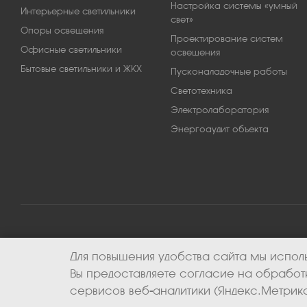
Настройка системы «умный
Интерьерные светильники
свет»
Опоры освещения
Проектирование систем
Офисные светильники
освещения
Бытовые светильники и ЖКХ
Пусконаладочные работы
Светотехника
Электролаборатория
Энергоаудит объекта
Для повышения удобства сайта мы исполь
2026 © ООО «Апекс-энерго». Все права защищены.
Вы предоставляете согласие на обрабо
сервисов веб-аналитики (Яндекс.Метрика