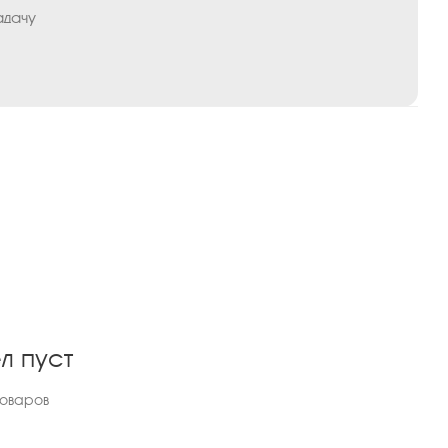
адачу
л пуст
товаров