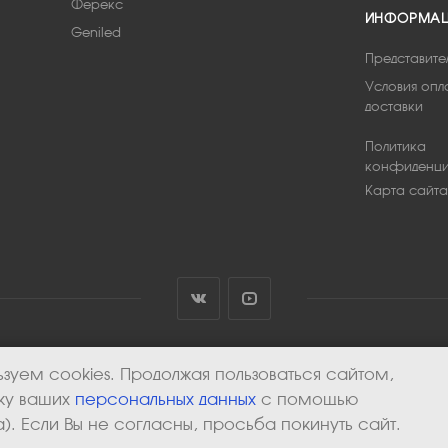
Ферекс
ИНФОРМА
Geniled
Представите
Условия опл
доставки
Политика
конфиденци
Карта сайта
зуем cookies. Продолжая пользоваться сайтом,
тку ваших
персональных данных
с помощью
). Если Вы не согласны, просьба покинуть сайт.