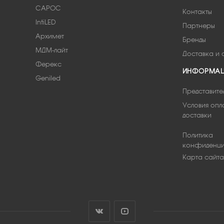
САРОС
Контакты
IntiLED
Партнеры
Архимет
Бренды
МДМ-лайт
Доставка и 
Ферекс
ИНФОРМА
Geniled
Представите
Условия опл
доставки
Политика
конфиденци
Карта сайта