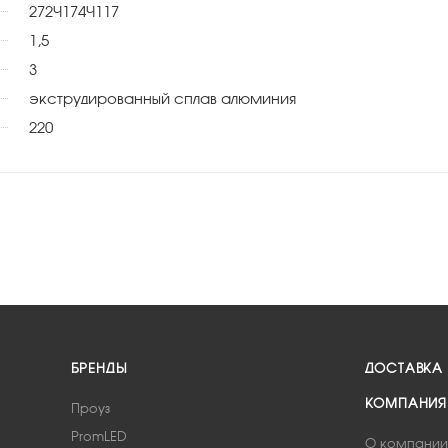
272×174×117
1,5
3
экструдированный сплав алюминия
220
БРЕНДЫ
ДОСТАВКА
КОМПАНИЯ
Проуз
PromLED
О компании