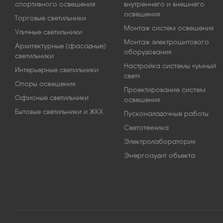
спортивного освещения
внутреннего и внешнего
освещения
Торговые светильники
Монтаж систем освещения
Уличные светильники
Монтаж электрощитового
Архитектурные (фасадные)
оборудования
светильники
Настройка системы «умный
Интерьерные светильники
свет»
Опоры освещения
Проектирование систем
Офисные светильники
освещения
Бытовые светильники и ЖКХ
Пусконаладочные работы
Светотехника
Электролаборатория
Энергоаудит объекта