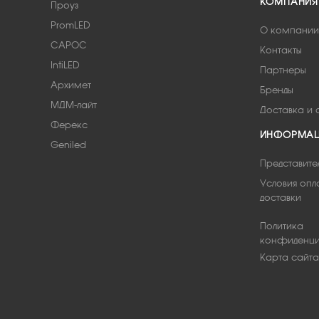
КОМПАНИЯ
Проуз
PromLED
О компании
САРОС
Контакты
IntiLED
Партнеры
Архимет
Бренды
МДМ-лайт
Доставка и 
Ферекс
ИНФОРМА
Geniled
Представите
Условия опл
доставки
Политика
конфиденци
Карта сайта