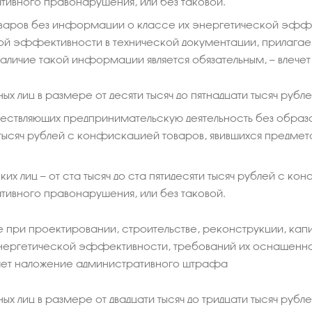
тивного правонарушения, или без таковой.
оваров без информации о классе их энергетической эфф
й эффективности в технической документации, прилагаемо
наличие такой информации является обязательным, — вле
ых лиц в размере от десяти тысяч до пятнадцати тысяч рубле
ществляющих предпринимательскую деятельность без образов
 тысяч рублей с конфискацией товаров, явившихся предме
их лиц — от ста тысяч до ста пятидесяти тысяч рублей с к
тивного правонарушения, или без таковой.
при проектировании, строительстве, реконструкции, кап
нергетической эффективности, требований их оснащенно
чет наложение административного штрафа
ых лиц в размере от двадцати тысяч до тридцати тысяч рубле