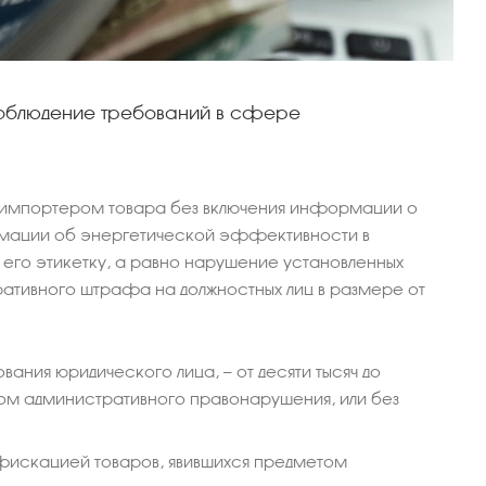
есоблюдение требований в сфере
 импортером товара без включения информации о
рмации об энергетической эффективности в
 его этикетку, а равно нарушение установленных
ативного штрафа на должностных лиц в размере от
ания юридического лица, — от десяти тысяч до
том административного правонарушения, или без
онфискацией товаров, явившихся предметом