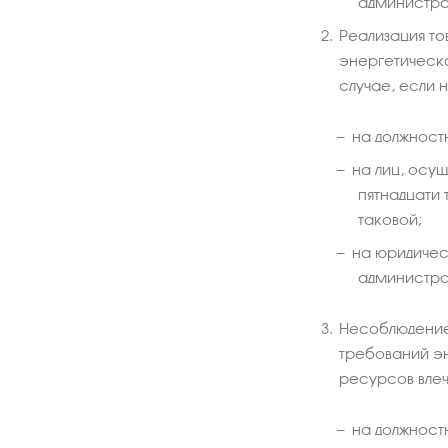
администра
Реализация т
энергетическо
случае, если 
на должностн
на лиц, осу
пятнадцати
таковой;
на юридическ
администра
Несоблюдение 
требований э
ресурсов вле
на должностн