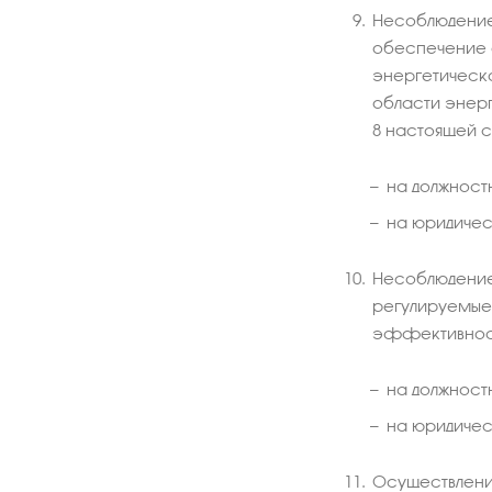
Несоблюдение 
обеспечение 
энергетическ
области энер
8 настоящей 
на должностн
на юридическ
Несоблюдение
регулируемые 
эффективност
на должностн
на юридическ
Осуществление