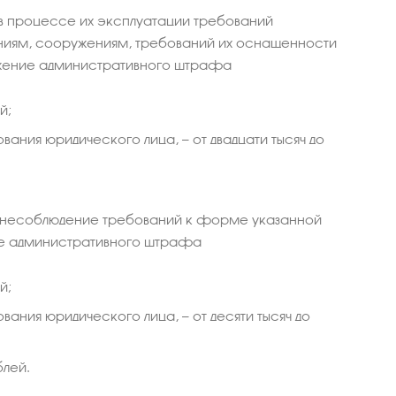
в процессе их эксплуатации требований
ениям, сооружениям, требований их оснащенности
ожение административного штрафа
й;
ания юридического лица, — от двадцати тысяч до
, несоблюдение требований к форме указанной
ие административного штрафа
й;
ания юридического лица, — от десяти тысяч до
блей.