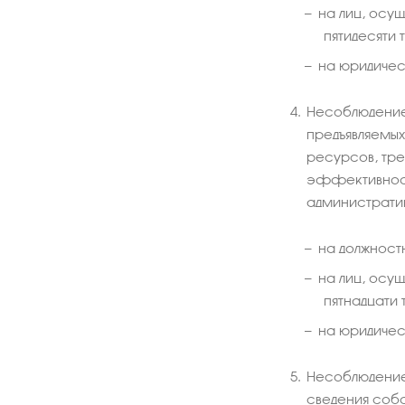
на лиц, осу
пятидесяти 
на юридическ
Несоблюдение
предъявляемы
ресурсов, тр
эффективност
администрати
на должностн
на лиц, осу
пятнадцати 
на юридическ
Несоблюдение 
сведения соб