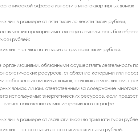
ергетической эффективности в многоквартирных домах —
ых лиц в размере от пяти тысяч до десяти тысяч рублей;
ществляющих предпринимательскую деятельность без образов
тысяч рублей;
их лиц — от двадцати тысяч до тридцати тысяч рублей.
организациями, обязанными осуществлять деятельность по
энергетических ресурсов, снабжение которыми или перед
ии собственникам жилых домов, садовых домов, лицам, п
рных домах, лицам, ответственным за содержание многок
та используемых энергетических ресурсов, если предост
, — влечет наложение административного штрафа
ых лиц в размере от двадцати тысяч до тридцати тысяч рубле
их лиц — от ста тысяч до ста пятидесяти тысяч рублей.