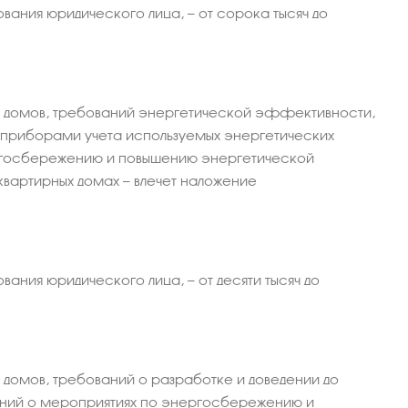
вания юридического лица, — от сорока тысяч до
х домов, требований энергетической эффективности,
 приборами учета используемых энергетических
ергосбережению и повышению энергетической
артирных домах — влечет наложение
ания юридического лица, — от десяти тысяч до
домов, требований о разработке и доведении до
ений о мероприятиях по энергосбережению и