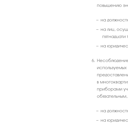
повышению эн
на должностн
на лиц, осу
пятнадцати 
на юридическ
Несоблюдение 
используемых 
предоставлен
в многокварти
приборами уче
обязательным
на должностн
на юридическ