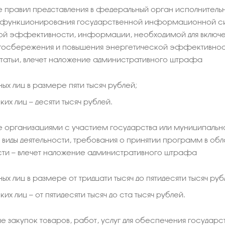
правил представления в федеральный орган исполнительн
функционирования государственной информационной си
ой эффективности, информации, необходимой для включ
госбережения и повышения энергетической эффективност
статьи, влечет наложение административного штрафа
ых лиц в размере пяти тысяч рублей;
их лиц — десяти тысяч рублей.
 организациями с участием государства или муниципальн
виды деятельности, требования о принятии программ в о
и — влечет наложение административного штрафа
ых лиц в размере от тридцати тысяч до пятидесяти тысяч руб
их лиц — от пятидесяти тысяч до ста тысяч рублей.
 закупок товаров, работ, услуг для обеспечения государс