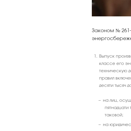
Законом № 261-
энергосбереже
Выпуск произ
классе его э
техническую д
правил включ
десяти тысяч д
на лиц, осу
пятнадцати
таковой;
на юридическ