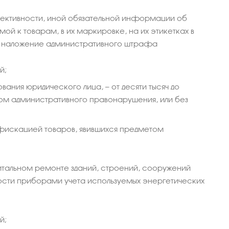
ективности, иной обязательной информации об
й к товарам, в их маркировке, на их этикетках в
чет наложение административного штрафа
й;
ания юридического лица, — от десяти тысяч до
том административного правонарушения, или без
онфискацией товаров, явившихся предметом
итальном ремонте зданий, строений, сооружений
сти приборами учета используемых энергетических
й;