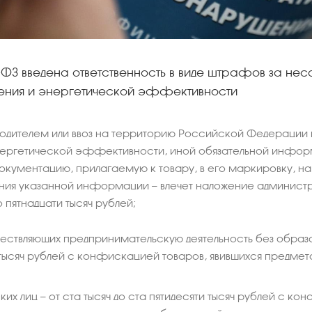
ФЗ введена ответственность в виде штрафов за н
ния и энергетической эффективности
водителем или ввоз на территорию Российской Федерации
нергетической эффективности, иной обязательной инфо
окументацию, прилагаемую к товару, в его маркировку, на
ения указанной информации — влечет наложение администр
о пятнадцати тысяч рублей;
ществляющих предпринимательскую деятельность без образов
 тысяч рублей с конфискацией товаров, явившихся предме
их лиц — от ста тысяч до ста пятидесяти тысяч рублей с к