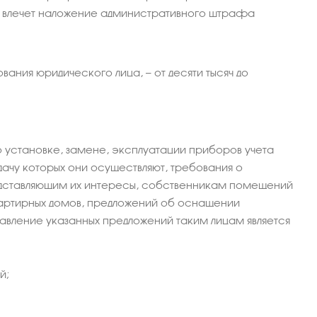
 влечет наложение административного штрафа
ания юридического лица, — от десяти тысяч до
 установке, замене, эксплуатации приборов учета
ачу которых они осуществляют, требования о
редставляющим их интересы, собственникам помещений
вартирных домов, предложений об оснащении
авление указанных предложений таким лицам является
й;