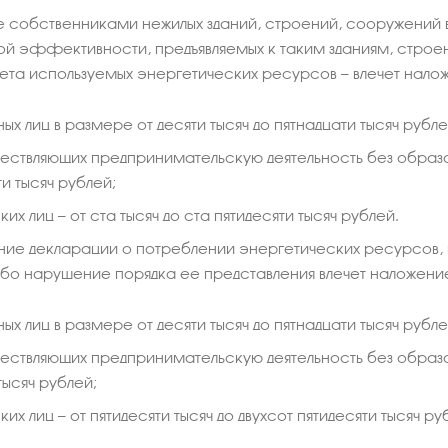
 собственниками нежилых зданий, строений, сооружений 
ой эффективности, предъявляемых к таким зданиям, стро
ета используемых энергетических ресурсов — влечет нал
ых лиц в размере от десяти тысяч до пятнадцати тысяч рубле
ществляющих предпринимательскую деятельность без образов
ти тысяч рублей;
их лиц — от ста тысяч до ста пятидесяти тысяч рублей.
ние декларации о потреблении энергетических ресурсов
ибо нарушение порядка ее представления влечет наложен
ых лиц в размере от десяти тысяч до пятнадцати тысяч рубле
ществляющих предпринимательскую деятельность без образов
тысяч рублей;
их лиц — от пятидесяти тысяч до двухсот пятидесяти тысяч ру