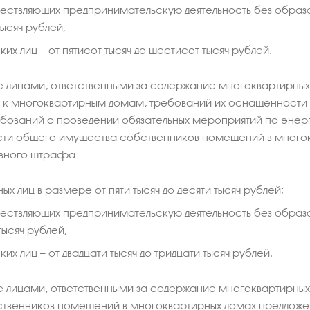
ществляющих предпринимательскую деятельность без образо
тысяч рублей;
их лиц — от пятисот тысяч до шестисот тысяч рублей.
 лицами, ответственными за содержание многоквартирны
х к многоквартирным домам, требований их оснащенности
ебований о проведении обязательных мероприятий по эн
и общего имущества собственников помещений в многокв
вного штрафа
ых лиц в размере от пяти тысяч до десяти тысяч рублей;
ществляющих предпринимательскую деятельность без образов
тысяч рублей;
их лиц — от двадцати тысяч до тридцати тысяч рублей.
лицами, ответственными за содержание многоквартирных 
ственников помещений в многоквартирных домах предлож