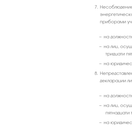
Несоблюдение
энергетическ
приборами уч
на должностн
на лиц, осу
тридцати пя
на юридическ
Непредставле
декларации л
на должностн
на лиц, осу
пятнадцати 
на юридическ