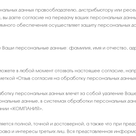
нальных данных правообладателю, дистрибьютору или ресе
 вы даёте согласие на передачу ваших персональных данн
много обеспечения осуществляет защиту персональных дан
аши персональные данные: фамилия, имя и отчество, адр
можете в любой момент отозвать настоящее согласие, напр
еткой «Отзыв согласия на обработку персональных данных
отку персональных данных влечёт за собой удаление Ваше
ональные данные, в системах обработки персональных да
пании <КОМПАНИЯ>.
яется полной, точной и достоверной, а также что при п
ава и интересы третьих лиц. Вся представленная информ