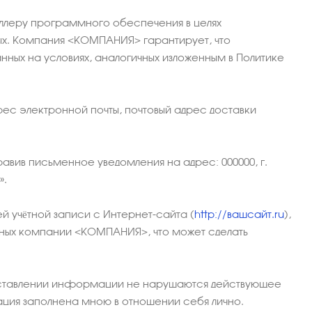
ллеру программного обеспечения в целях
ых. Компания <КОМПАНИЯ> гарантирует, что
ных на условиях, аналогичных изложенным в Политике
ес электронной почты, почтовый адрес доставки
авив письменное уведомления на адрес: 000000, г.
».
й учётной записи с Интернет-сайта (
http://вашсайт.ru
),
нных компании <КОМПАНИЯ>, что может сделать
редставлении информации не нарушаются действующее
ация заполнена мною в отношении себя лично.