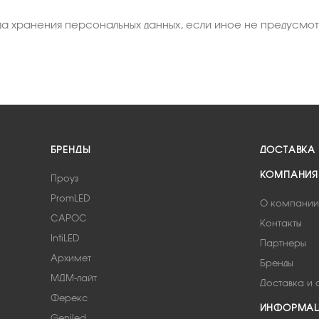
ода хранения персональных данных, если иное не предусм
БРЕНДЫ
ДОСТАВКА
КОМПАНИЯ
Проуз
PromLED
О компании
САРОС
Контакты
IntiLED
Партнеры
Архимет
Бренды
МДМ-лайт
Доставка и 
Ферекс
ИНФОРМА
Geniled