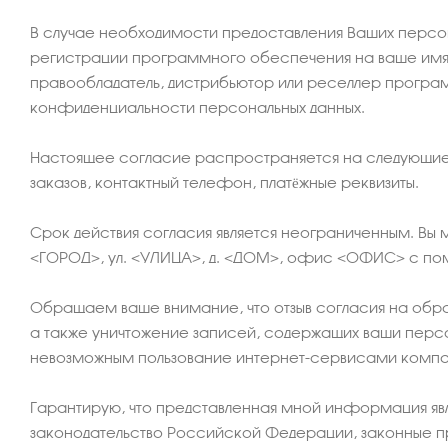
В случае необходимости предоставления Ваших персо
регистрации программного обеспечения на ваше имя,
правообладатель, дистрибьютор или реселлер програм
конфиденциальности персональных данных.
Настоящее согласие распространяется на следующие В
заказов, контактный телефон, платёжные реквизиты.
Срок действия согласия является неограниченным. Вы 
<ГОРОД>, ул. <УЛИЦА>, д. <ДОМ>, офис <ОФИС> с пом
Обращаем ваше внимание, что отзыв согласия на обраб
а также уничтожение записей, содержащих ваши перс
невозможным пользование интернет-сервисами ком
Гарантирую, что представленная мной информация явл
законодательство Российской Федерации, законные пр