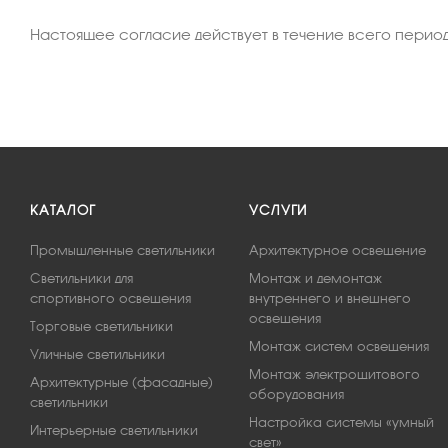
Настоящее согласие действует в течение всего пери
КАТАЛОГ
УСЛУГИ
Промышленные светильники
Архитектурное освещение
Светильники для
Монтаж и демонтаж
спортивного освещения
внутреннего и внешнего
освещения
Торговые светильники
Монтаж систем освещения
Уличные светильники
Монтаж электрощитового
Архитектурные (фасадные)
оборудования
светильники
Настройка системы «умный
Интерьерные светильники
свет»