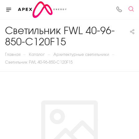
Светильник FWL 40-96-
850-С120F15
—
—
—
Главная
Каталог
Архитектурные светильники
Светильник FWL 40-96-850-С120F15