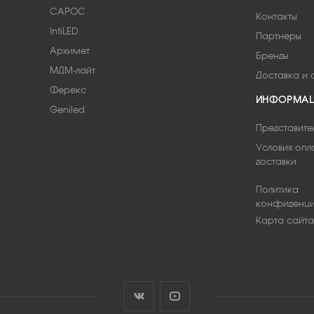
САРОС
Контакты
IntiLED
Партнеры
Архимет
Бренды
МДМ-лайт
Доставка и 
Ферекс
ИНФОРМА
Geniled
Представите
Условия опл
доставки
Политика
конфиденци
Карта сайта