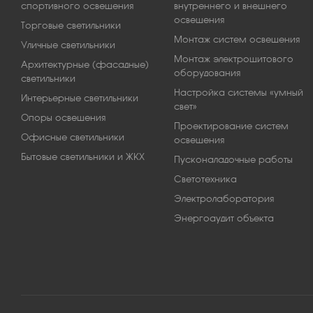
спортивного освещения
внутреннего и внешнего
освещения
Торговые светильники
Монтаж систем освещения
Уличные светильники
Монтаж электрощитового
Архитектурные (фасадные)
оборудования
светильники
Настройка системы «умный
Интерьерные светильники
свет»
Опоры освещения
Проектирование систем
Офисные светильники
освещения
Бытовые светильники и ЖКХ
Пусконаладочные работы
Светотехника
Электролаборатория
Энергоаудит объекта