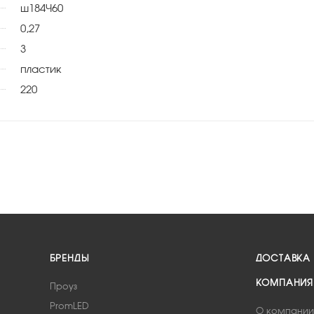
ø184×60
0,27
3
пластик
220
БРЕНДЫ
ДОСТАВКА
КОМПАНИЯ
Проуз
PromLED
О компании