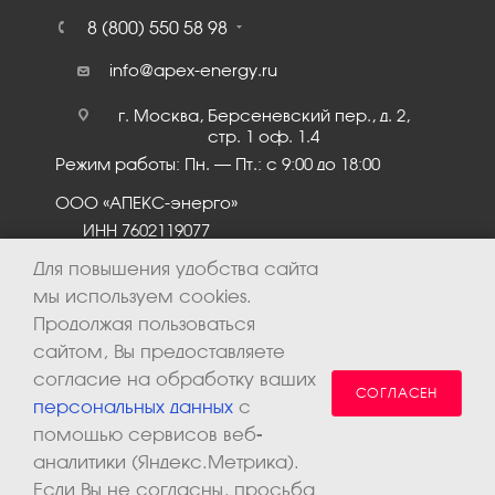
8 (800) 550 58 98
info@apex-energy.ru
г. Москва, Берсеневский пер., д. 2,
стр. 1 оф. 1.4
Режим работы: Пн. – Пт.: с 9:00 до 18:00
ООО «АПЕКС-энерго»
ИНН 7602119077
КПП 760201001
Для повышения удобства сайта
мы используем cookies.
Продолжая пользоваться
сайтом, Вы предоставляете
согласие на обработку ваших
СОГЛАСЕН
персональных данных
с
помощью сервисов веб-
аналитики (Яндекс.Метрика).
2026 © ООО «Апекс-энерго». Все права защищены.
Если Вы не согласны, просьба