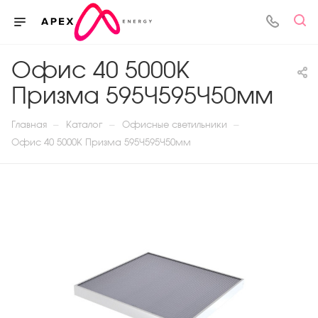
Офис 40 5000К
Призма 595×595×50мм
—
—
—
Главная
Каталог
Офисные светильники
Офис 40 5000К Призма 595×595×50мм