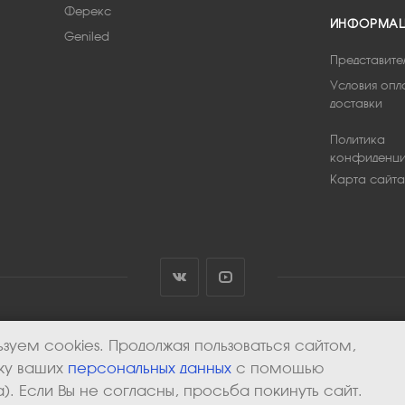
Ферекс
ИНФОРМА
Geniled
Представите
Условия опл
доставки
Политика
конфиденци
Карта сайта
зуем cookies. Продолжая пользоваться сайтом,
тку ваших
персональных данных
с помощью
). Если Вы не согласны, просьба покинуть сайт.