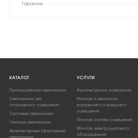
Гарантия
КАТАЛОГ
УСЛУГИ
Промышленные светильники
Архитектурное освещение
Светильники для
Монтаж и демонтаж
спортивного освещения
внутреннего и внешнего
освещения
Торговые светильники
Монтаж систем освещения
Уличные светильники
Монтаж электрощитового
Архитектурные (фасадные)
оборудования
светильники