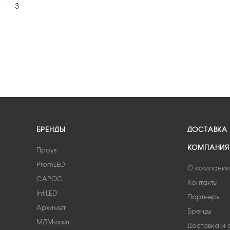
3
БРЕНДЫ
ДОСТАВКА
КОМПАНИЯ
Проуз
PromLED
О компании
САРОС
Контакты
IntiLED
Партнеры
Архимет
Бренды
МДМ-лайт
Доставка и 