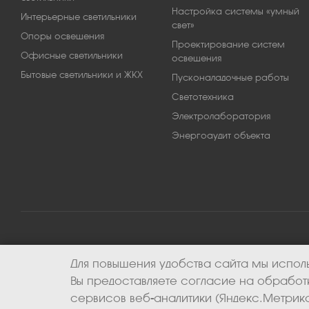
Настройка системы «умный
Интерьерные светильники
свет»
Опоры освещения
Проектирование систем
Офисные светильники
освещения
Бытовые светильники и ЖКХ
Пусконаладочные работы
Светотехника
Электролаборатория
Энергоаудит объекта
Для повышения удобства сайта мы исполь
2026 © ООО «Апекс-энерго». Все права защищены.
Вы предоставляете согласие на обрабо
сервисов веб-аналитики (Яндекс.Метрика