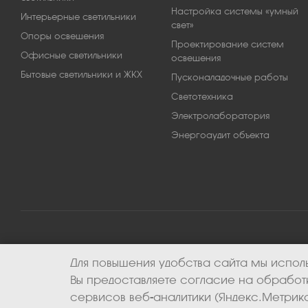
Настройка системы «умный
Интерьерные светильники
свет»
Опоры освещения
Проектирование систем
Офисные светильники
освещения
Бытовые светильники и ЖКХ
Пусконаладочные работы
Светотехника
Электролаборатория
Энергоаудит объекта
Для повышения удобства сайта мы исполь
2026 © ООО «Апекс-энерго». Все права защищены.
Вы предоставляете согласие на обрабо
сервисов веб-аналитики (Яндекс.Метрика