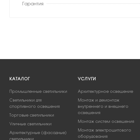
Гарантия
КАТАЛОГ
УСЛУГИ
Промышленные светильники
Архитектурное освещение
Светильники для
Монтаж и демонтаж
спортивного освещения
внутреннего и внешнего
освещения
Торговые светильники
Монтаж систем освещения
Уличные светильники
Монтаж электрощитового
Архитектурные (фасадные)
оборудования
светильники