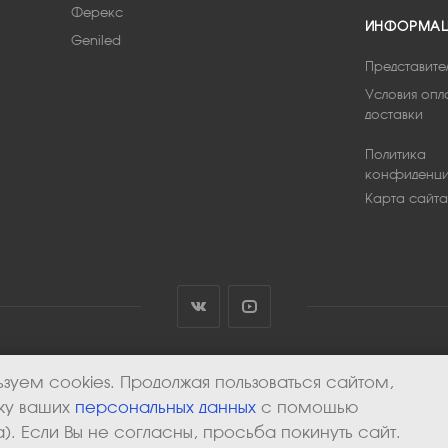
Ферекс
ИНФОРМА
Geniled
Представите
Условия опл
доставки
Политика
конфиденци
Карта сайта
зуем cookies. Продолжая пользоваться сайтом,
тку ваших
персональных данных
с помощью
). Если Вы не согласны, просьба покинуть сайт.