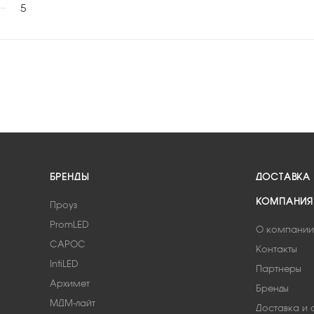
5
БРЕНДЫ
ДОСТАВКА
КОМПАНИЯ
Проуз
PromLED
О компании
САРОС
Контакты
IntiLED
Партнеры
Архимет
Бренды
МДМ-лайт
Доставка и 