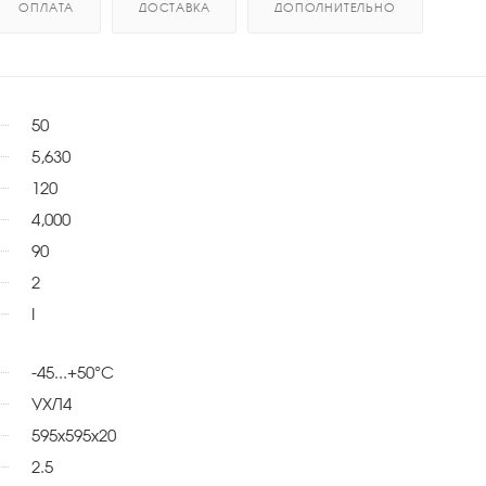
ОПЛАТА
ДОСТАВКА
ДОПОЛНИТЕЛЬНО
50
5,630
120
4,000
90
2
I
-45...+50°С
УХЛ4
595x595x20
2.5