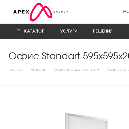
Мо
КАТАЛОГ
УСЛУГИ
РЕШЕНИЯ
Офис Standart 595x595x2
—
—
—
Главная
Каталог
Офисные светильники
Офис Standa