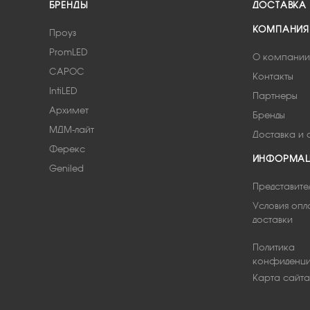
БРЕНДЫ
ДОСТАВКА
КОМПАНИЯ
Проуз
PromLED
О компании
САРОС
Контакты
IntiLED
Партнеры
Архимет
Бренды
МДМ-лайт
Доставка и 
Ферекс
ИНФОРМА
Geniled
Представите
Условия опл
доставки
Политика
конфиденци
Карта сайта