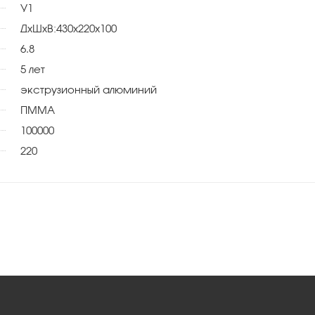
У1
ДхШхВ:430х220х100
6.8
5 лет
экструзионный алюминий
ПММА
100000
220