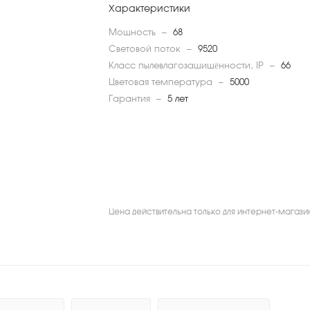
Характеристики
Мощность
—
68
Световой поток
—
9520
Класс пылевлагозащищённости, IP
—
66
Цветовая температура
—
5000
Гарантия
—
5 лет
Цена действительна только для интернет-магази