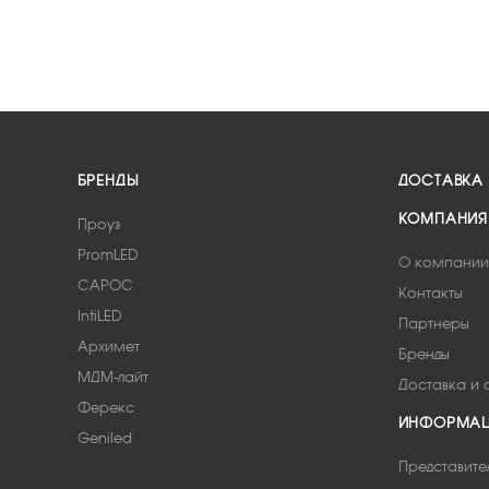
БРЕНДЫ
ДОСТАВКА
КОМПАНИЯ
Проуз
PromLED
О компании
САРОС
Контакты
IntiLED
Партнеры
Архимет
Бренды
МДМ-лайт
Доставка и 
Ферекс
ИНФОРМА
Geniled
Представите