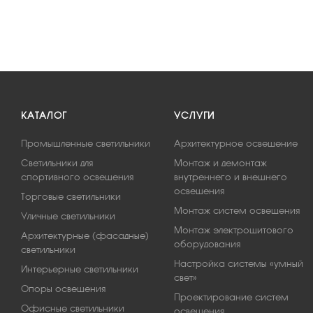
КАТАЛОГ
УСЛУГИ
Промышленные светильники
Архитектурное освещение
Светильники для
Монтаж и демонтаж
спортивного освещения
внутреннего и внешнего
освещения
Торговые светильники
Монтаж систем освещения
Уличные светильники
Монтаж электрощитового
Архитектурные (фасадные)
оборудования
светильники
Настройка системы «умный
Интерьерные светильники
свет»
Опоры освещения
Проектирование систем
Офисные светильники
освещения