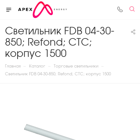
Светильник FDB 04-30-
850; Refond; СТС;
корпус 1500
—
—
—
Главная
Каталог
Торговые светильники
Светильник FDB 04-30-850; Refond; СТС; корпус 1500