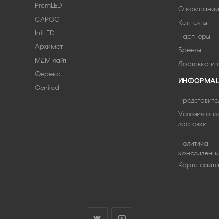
PromLED
О компании
САРОС
Контакты
IntiLED
Партнеры
Архимет
Бренды
МДМ-лайт
Доставка и 
Ферекс
ИНФОРМА
Geniled
Представите
Условия опл
доставки
Политика
конфиденци
Карта сайта