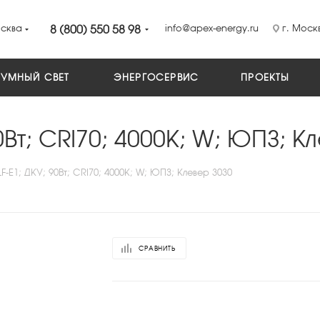
сква
8 (800) 550 58 98
info@apex-energy.ru
г. Москв
УМНЫЙ СВЕТ
ЭНЕРГОСЕРВИС
ПРОЕКТЫ
0Вт; CRI70; 4000K; W; ЮПЗ; К
F-E1; ДКУ; 90Вт; CRI70; 4000K; W; ЮПЗ; Клевер 3030
СРАВНИТЬ