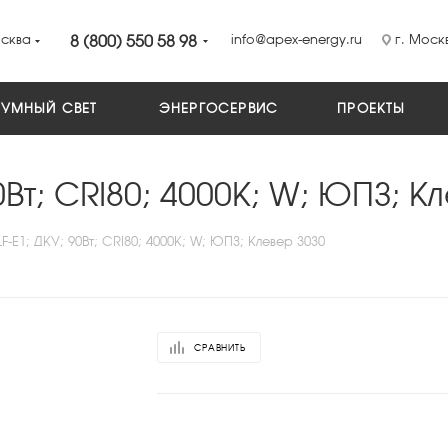
сква
8 (800) 550 58 98
info@apex-energy.ru
г. Москв
УМНЫЙ СВЕТ
ЭНЕРГОСЕРВИС
ПРОЕКТЫ
0Вт; CRI80; 4000K; W; ЮПЗ; К
F-E1; ДКУ; 90Вт; CRI80; 4000K; W; ЮПЗ; Клевер 3030
СРАВНИТЬ