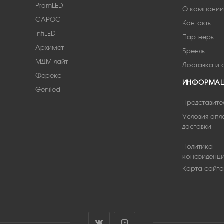
PromLED
О компании
САРОС
Контакты
IntiLED
Партнеры
Архимет
Бренды
МДМ-лайт
Доставка и 
Ферекс
ИНФОРМА
Geniled
Представите
Условия опл
доставки
Политика
конфиденци
Карта сайта