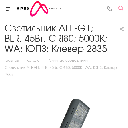
Светильник ALF-G1;
BLR; 45Вт; CRI80; 5000K;
WA; ЮПЗ; Клевер 2835
—
—
—
Главная
Каталог
Уличные светильники
Светильник ALF-G1; BLR; 45Вт; CRI80; 5000K; WA; ЮПЗ; Клевер
2835