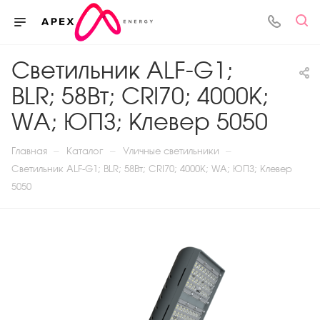
Светильник ALF-G1;
BLR; 58Вт; CRI70; 4000K;
WA; ЮПЗ; Клевер 5050
—
—
—
Главная
Каталог
Уличные светильники
Светильник ALF-G1; BLR; 58Вт; CRI70; 4000K; WA; ЮПЗ; Клевер
5050