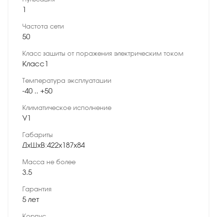
1
Частота сети
50
Класс защиты от поражения электрическим током
Класс1
Температура эксплуатации
-40 .. +50
Климатическое исполнение
У1
Габариты
ДхШхВ:422х187х84
Масса не более
3.5
Гарантия
5 лет
Корпус