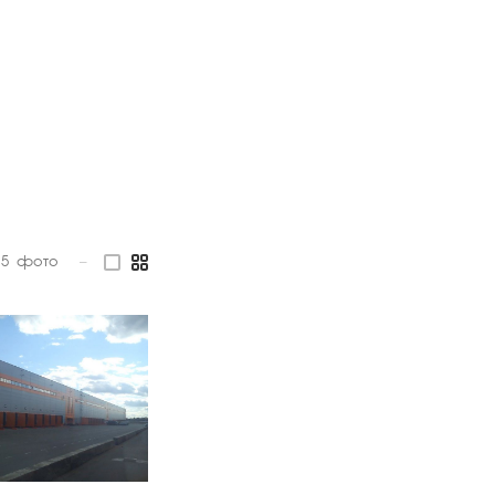
5
фото
—