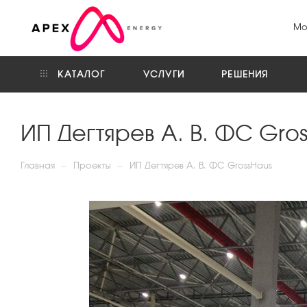
Мо
КАТАЛОГ
УСЛУГИ
РЕШЕНИЯ
ИП Дегтярев А. В. ФС Gro
—
—
Главная
Проекты
ИП Дегтярев А. В. ФС GrossHaus