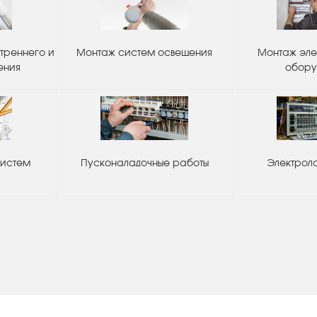
треннего и
Монтаж систем освещения
Монтаж эле
ения
обору
систем
Пусконаладочные работы
Электрол