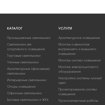
КАТАЛОГ
УСЛУГИ
Промышленные светильники
Архитектурное освещение
Светильники для
Монтаж и демонтаж
спортивного освещения
внутреннего и внешнего
освещения
Торговые светильники
Монтаж систем освещения
Уличные светильники
Монтаж электрощитового
Архитектурные (фасадные)
оборудования
светильники
Настройка системы «умный
Интерьерные светильники
свет»
Опоры освещения
Проектирование систем
Офисные светильники
освещения
Бытовые светильники и ЖКХ
Пусконаладочные работы