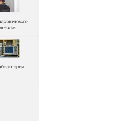
ктрощитового
дования
аборатория