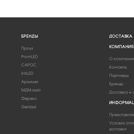
БРЕНДЫ
ДОСТАВКА
КОМПАНИЯ
Проуз
PromLED
О компании
САРОС
Контакты
IntiLED
Партнеры
Архимет
Бренды
МДМ-лайт
Доставка и 
Ферекс
ИНФОРМА
Geniled
Представите
Условия опл
доставки