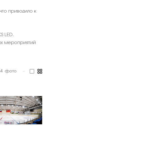
то приводило к
S LED.
ых мероприятий
4
фото
—