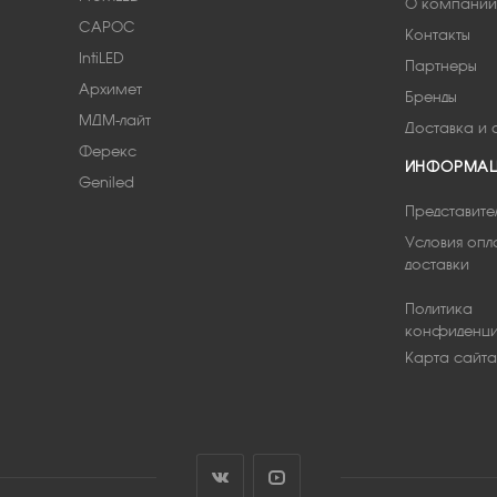
О компании
САРОС
Контакты
IntiLED
Партнеры
Архимет
Бренды
МДМ-лайт
Доставка и 
Ферекс
ИНФОРМА
Geniled
Представите
Условия опл
доставки
Политика
конфиденци
Карта сайта