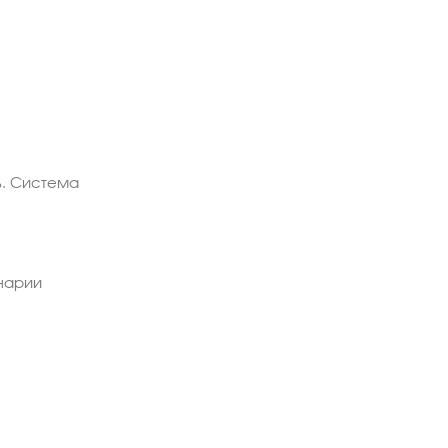
%. Система
енарии