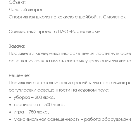
Объект:
Ледовый дворец
Спортивная школа по хоккею с шайбой, г. Смоленск
Совместный проект с ПАО «Ростелеком»
Задача:
Произвести модернизацию освещения, достигнуть ос
освещения должна иметь систему управления для дист
Решение:
Произвели светотехнические расчёты для нескольких 
регулировки освещенности на ледовом поле:
• уборка — 200 люкс,
• тренировка — 500 люкс,
• игра — 750 люкс,
• максимальная освещенность — работа оборудования