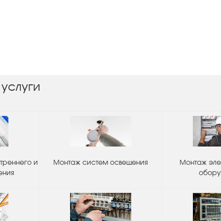
 услуги
треннего и
Монтаж систем освещения
Монтаж эле
ения
обору