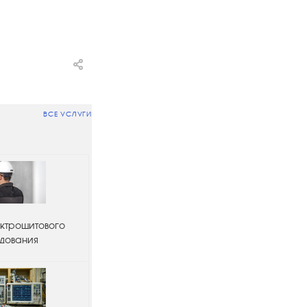
ВСЕ УСЛУГИ
ктрощитового
дования