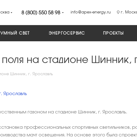
сква
8 (800) 550 58 98
info@apex-energy.ru
г. Москв
УМНЫЙ СВЕТ
ЭНЕРГОСЕРВИС
ПРОЕКТЫ
оля на стадионе Шинник, г
оне Шинник, г. Ярославль
ственным газоном на стадионе Шинник, г. Ярославль.
асстановка профессиональных спортивных светильников, р
оизводства мачт освещения. На основе этого была спрое