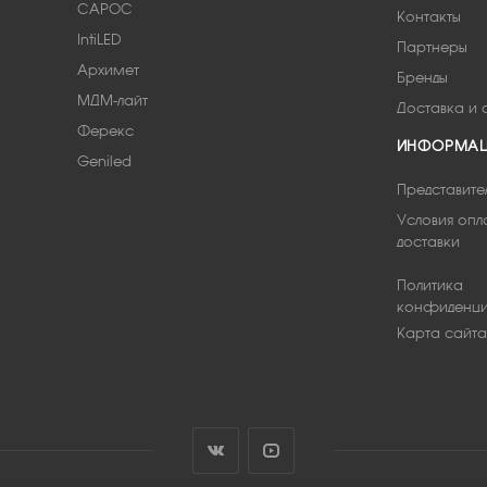
САРОС
Контакты
IntiLED
Партнеры
Архимет
Бренды
МДМ-лайт
Доставка и 
Ферекс
ИНФОРМА
Geniled
Представите
Условия опл
доставки
Политика
конфиденци
Карта сайта