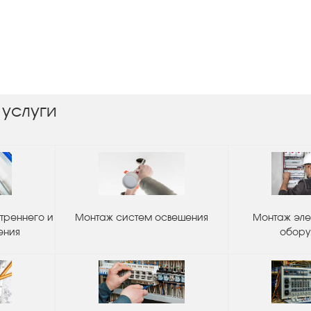
 услуги
треннего и
Монтаж систем освещения
Монтаж эле
ения
обору