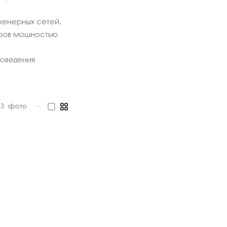
женерных сетей.
оров мощностью
роведения
3
фото
—