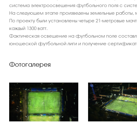
система электроосвещения футбольного поля с систе
На следующем этапе произведены земельные работы, 
По проекту были установлены четыре 21-метровые мач
каждый 1300 ватт.
Фактическая освещение на футбольном поле составляе
юношеской футбольной лиги и получение сертификата 
Фотогалерея