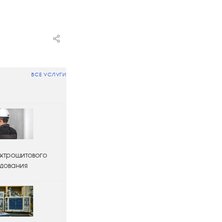
ВСЕ УСЛУГИ
ктрощитового
дования