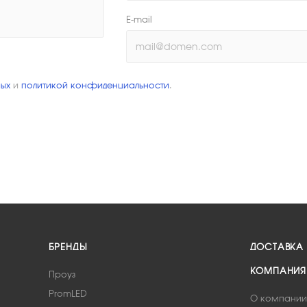
E-mail
ых
и
политикой конфиденциальности
.
БРЕНДЫ
ДОСТАВКА
КОМПАНИЯ
Проуз
PromLED
О компании