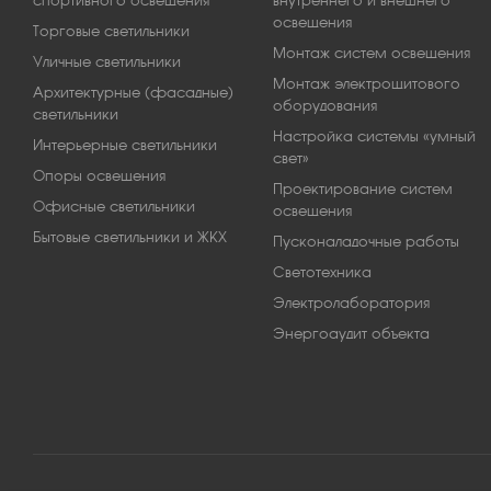
спортивного освещения
внутреннего и внешнего
освещения
Торговые светильники
Монтаж систем освещения
Уличные светильники
Монтаж электрощитового
Архитектурные (фасадные)
оборудования
светильники
Настройка системы «умный
Интерьерные светильники
свет»
Опоры освещения
Проектирование систем
Офисные светильники
освещения
Бытовые светильники и ЖКХ
Пусконаладочные работы
Светотехника
Электролаборатория
Энергоаудит объекта