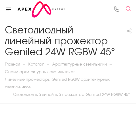
Светодиодный
линейный прожектор
Geniled 24W RGBW 45°
—
—
—
Главная
Каталог
Архитектурные светильники
—
Серии архитектурных светильников
Линейные прожекторы Geniled RGBW архитектурных
светильников
—
Светодиодный линейный прожектор Geniled 24W RGBW 45°