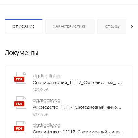
ОПИСАНИЕ
ХАРАКТЕРИСТИКИ
ОТЗЫВЫ
Документы
dgdfgdfgdg
Спецификация_11117_Светодиодный_линейный_прожектор_Geniled_24W_RGBW_45°.pdf
392,9 кб
dgdfgdfgdg
Руководство_11117_Светодиодный_линейный_прожектор_Geniled_24W_RGBW_45°.pdf
697,5 кб
dgdfgdfgdg
Сертификат_11117_Светодиодный_линейный_прожектор_Geniled_24W_RGBW_45°.pdf