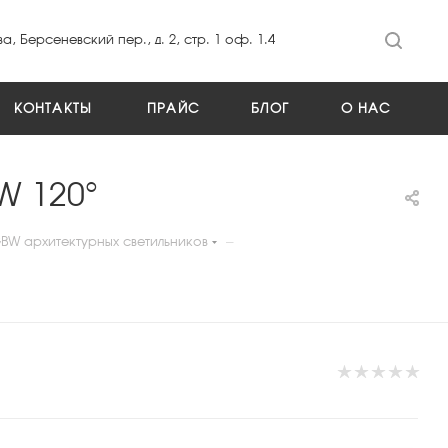
а, Берсеневский пер., д. 2, стр. 1 оф. 1.4
КОНТАКТЫ
ПРАЙС
БЛОГ
О НАС
W 120°
—
BW архитектурных светильников