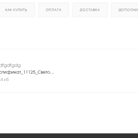
КАК КУПИТЬ
ОПЛАТА
ДОСТАВКА
ДОПОЛНИ
dfgdfgdg
Сертификат_11125_Светодиодный_линейный_прожектор_Geniled_48W_RGBW_120°.pdf
,4 кб