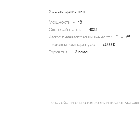
Характеристики
Мощность
—
48
Световой поток
—
4033
Класс пылевлагозащищённости, IP
—
65
Цветовая температура
—
6000 K
Гарантия
—
3 года
Цена действительна только для интернет-магази