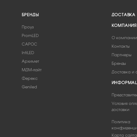
БРЕНДЫ
ДОСТАВКА
КОМПАНИЯ
Проуз
PromLED
О компании
САРОС
Контакты
IntiLED
Партнеры
Архимет
Бренды
МДМ-лайт
Доставка и 
Ферекс
ИНФОРМА
Geniled
Представите
Условия опл
доставки
Политика
конфиденци
Карта сайта