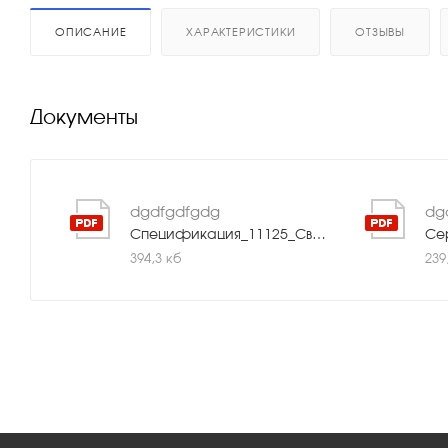
ОПИСАНИЕ
ХАРАКТЕРИСТИКИ
ОТЗЫВЫ
Документы
dgdfgdfgdg
dg
Спецификация_11125_Светодиодный_линейный_прожектор_Geniled_48W_RGBW_120°.pdf
394,3 кб
239