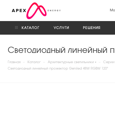
Мо
КАТАЛОГ
УСЛУГИ
РЕШЕНИЯ
Светодиодный линейный 
—
—
—
Главная
Каталог
Архитектурные светильники
Серии 
Светодиодный линейный прожектор Geniled 48W RGBW 120°