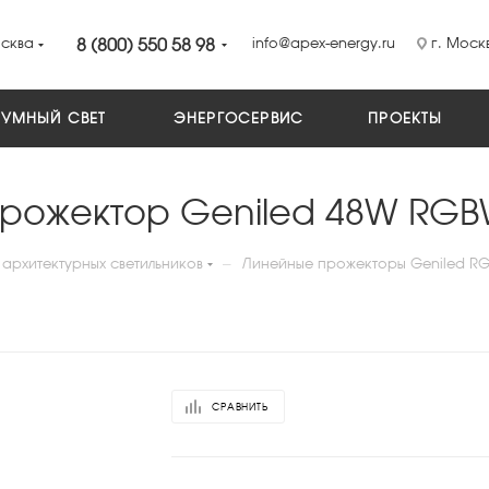
сква
8 (800) 550 58 98
info@apex-energy.ru
г. Москв
УМНЫЙ СВЕТ
ЭНЕРГОСЕРВИС
ПРОЕКТЫ
прожектор Geniled 48W RGB
—
архитектурных светильников
Линейные прожекторы Geniled RG
СРАВНИТЬ